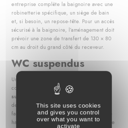
entreprise complète la baignoire avec une
robinetterie spécifique, un siège de bain
et, si besoin, un repose-tête. Pour un accès
sécurisé à la baignoire, l’aménagement doit
prévoir une zone de transfert de 130 × 80
cm au droit du grand côté du receveur.
WC suspendus
Une rénovation de salle de bains adaptée
comprend
l’installation de WC
suspendus
. Disposer de WC dans la salle
de bains facilite la vie des personnes à
This site uses cookies
and gives you control
faible mobilité. Les WC suspendus ont une
over what you want to
hauteur d’assise de 45 à 50 cm fluidifiant le
activate