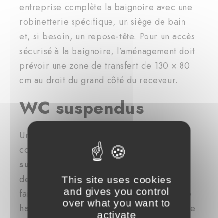
entreprise complète la baignoire avec une
robinetterie spécifique, un siège de bain
et, si besoin, un repose-tête. Pour un accès
sécurisé à la baignoire, l’aménagement doit
prévoir une zone de transfert de 130 × 80
cm au droit du grand côté du receveur.
WC suspendus
Une rénovation de salle de bains adaptée
comprend
l’installation de WC
suspendus
. Disposer de WC dans la salle
de bains facilite la vie des personnes à
This site uses cookies
and gives you control
faible mobilité. Les WC suspendus ont une
over what you want to
hauteur d’assise de 45 à 50 cm fluidifiant le
activate