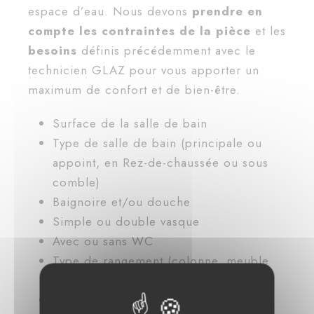
espace d’eau. Nous devons
prendre en
compte les contraintes de la pièce
et les
besoins
définis précédemment avec le
technicien GLAZ pour vous apporter un
maximum de confort et de bien-être.
Surface de la salle de bain
Type de salle de bain (principale ou
appoint, en Rez-de-chaussée ou sous
comble)
Baignoire et/ou douche
Simple ou double vasque
Avec ou sans WC
Type de rangement (colonne, meuble
etc.)
Salle de bain familiale ou suite