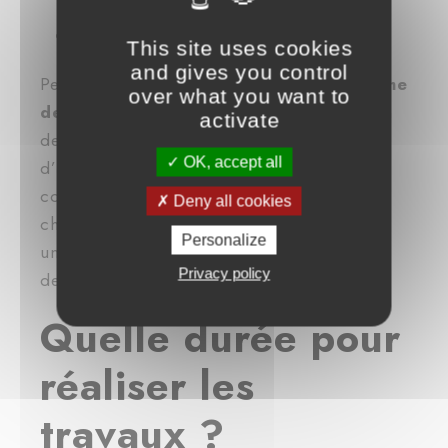
parentale
Eclairage et système de chauffage
This site uses cookies
and gives you control
Pensez également à
vérifier votre système
over what you want to
de ventilation
pour éviter la prolifération
activate
des moisissures dues à l’humidité. Un taux
OK, accept all
d’humidité trop élevé diminuera votre
confort thermique malgré un système de
Deny all cookies
chauffage performant, avec pour corolaire
Personalize
un vieillissement prématuré de votre salle
Privacy policy
de bain.
Quelle durée pour
réaliser les
travaux ?