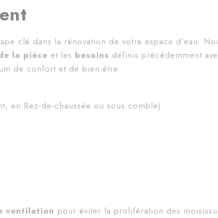
ment
tape clé dans la rénovation de votre espace d’eau. No
de la pièce
et les
besoins
définis précédemment ave
um de confort et de bien-être.
int, en Rez-de-chaussée ou sous comble)
e ventilation
pour éviter la prolifération des moisiss