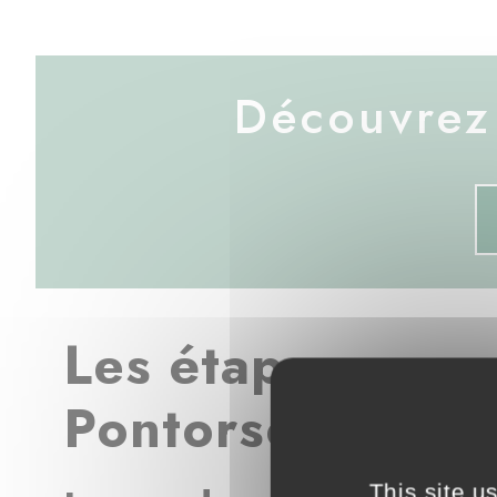
Découvrez 
Les étapes pour 
Pontorson
This site u