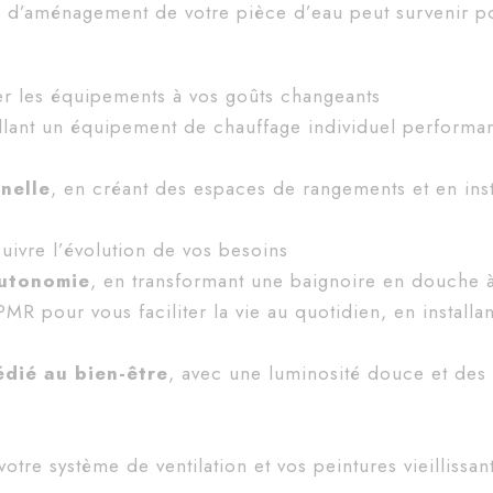
ou d’aménagement de votre pièce d’eau peut survenir p
r les équipements à vos goûts changeants
allant un équipement de chauffage individuel performan
nelle
, en créant des espaces de rangements et en inst
uivre l’évolution de vos besoins
autonomie
, en transformant une baignoire en douche 
MR pour vous faciliter la vie au quotidien, en installa
dié au bien-être
, avec une luminosité douce et des
votre système de ventilation et vos peintures vieillissan