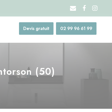
Devis gratuit
02 99 96 61 99
ntorson (50)