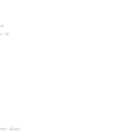
us
c le
ures dues