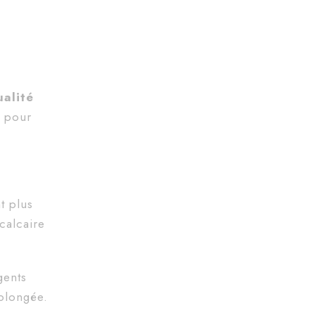
alité
 pour
nt plus
calcaire
gents
rolongée.