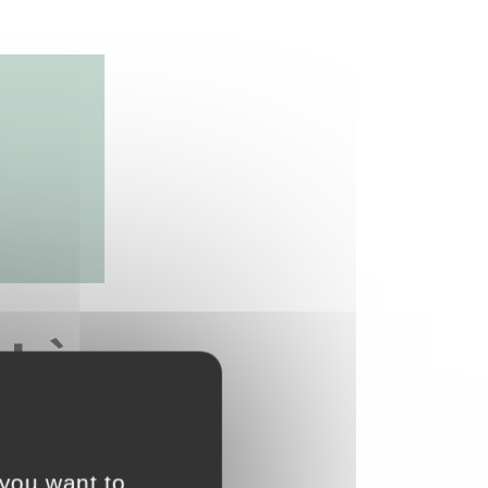
t à
 you want to