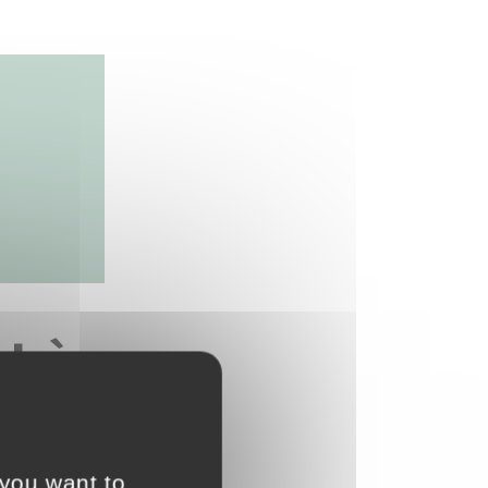
t à
 you want to