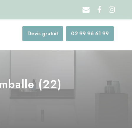
Devis gratuit
02 99 96 61 99
mballe (22)