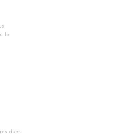
us
c le
ures dues