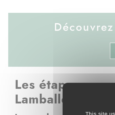
Découvrez 
Les étapes pour 
Lamballe
This site u