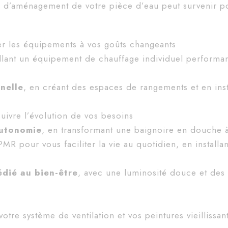
ou d’aménagement de votre pièce d’eau peut survenir p
r les équipements à vos goûts changeants
allant un équipement de chauffage individuel performan
nelle
, en créant des espaces de rangements et en inst
uivre l’évolution de vos besoins
autonomie
, en transformant une baignoire en douche 
MR pour vous faciliter la vie au quotidien, en installa
dié au bien-être
, avec une luminosité douce et des
votre système de ventilation et vos peintures vieillissan