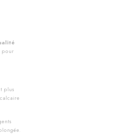
alité
 pour
nt plus
calcaire
gents
rolongée.