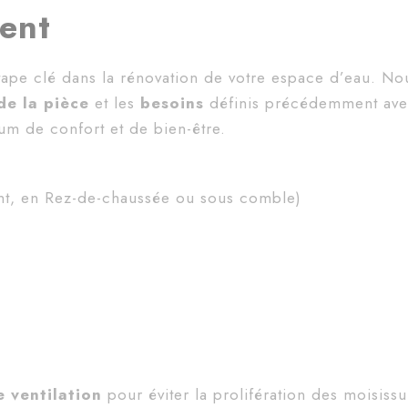
ment
tape clé dans la rénovation de votre espace d’eau. No
de la pièce
et les
besoins
définis précédemment ave
um de confort et de bien-être.
int, en Rez-de-chaussée ou sous comble)
e ventilation
pour éviter la prolifération des moisiss