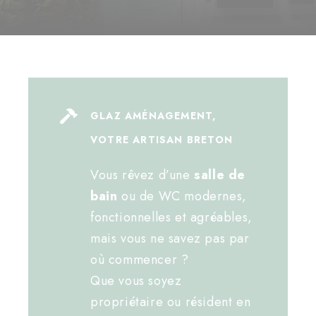
GLAZ AMÉNAGEMENT,
VOTRE ARTISAN BRETON
Vous rêvez d’une
salle de
bain
ou de WC modernes,
fonctionnelles et agréables,
mais vous ne savez pas par
où commencer ?
Que vous soyez
propriétaire ou résident en