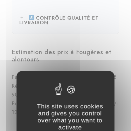
CONTRÔLE QUALITÉ ET
LIVRAISON
Estimation des prix à Fougères et
alentours
Petite rénovation : entre 3500 € et 5000 €
Rénovation complète : entre 5000 € et
9000 €
Projet haut de gamme : entre 7000 € et +/-
This site uses cookies
12000 €
and gives you control
over what you want to
activate